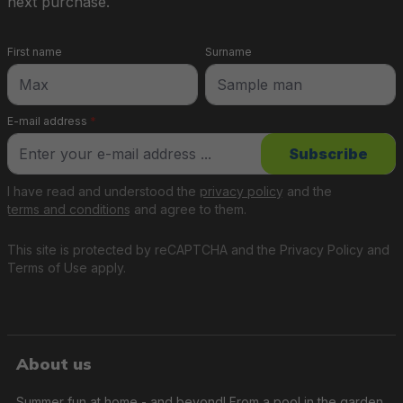
next purchase.
First name
Surname
E-mail address
*
Subscribe
I have read and understood the
privacy policy
and the
terms and conditions
and agree to them.
This site is protected by reCAPTCHA and the
Privacy Policy
and
Terms of Use
apply.
About us
Summer fun at home - and beyond! From a pool in the garden