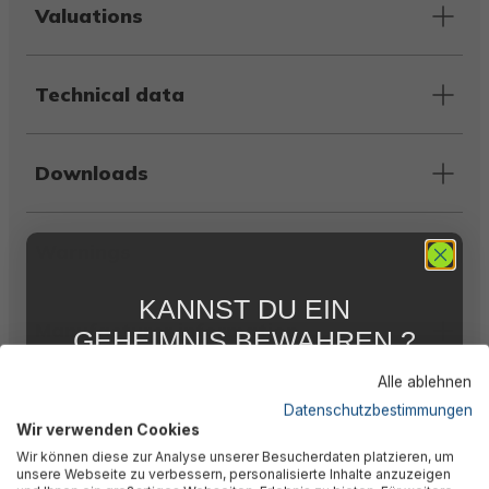
Valuations
Technical data
Downloads
Warnings
KANNST DU EIN
Manufacturer information
GEHEIMNIS BEWAHREN ?
WIR NICHT !
Alle ablehnen
5 % RABATT
FÜR DICH
Datenschutzbestimmungen
Similar products
Wir verwenden Cookies
Abonniere jetzt unseren kostenlosen
Wir können diese zur Analyse unserer Besucherdaten platzieren, um
Newsletter, verpasse keine Neuigkeiten und
unsere Webseite zu verbessern, personalisierte Inhalte anzuzeigen
Aktionen mehr und sichere Dir 5 %