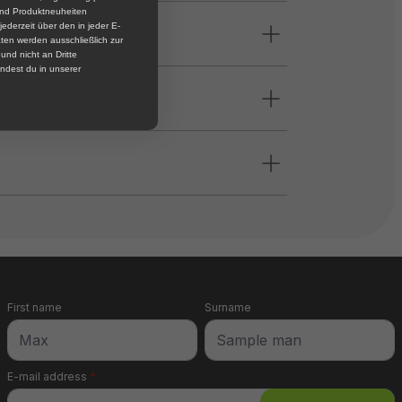
und Produktneuheiten
jederzeit über den in jeder E-
ten werden ausschließlich zur
nd nicht an Dritte
ndest du in unserer
First name
Surname
E-mail address
*