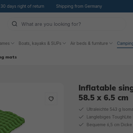
30 days right of return
Shipping from Germany
games
Boats, kayaks & SUPs
Air beds & furniture
Campin
ng mats
Inflatable si
58.5 x 6.5 cm
Ultraleichte 543 g Iso
Langlebiges ToughLite 
Bequeme 6,5 cm Dicke 