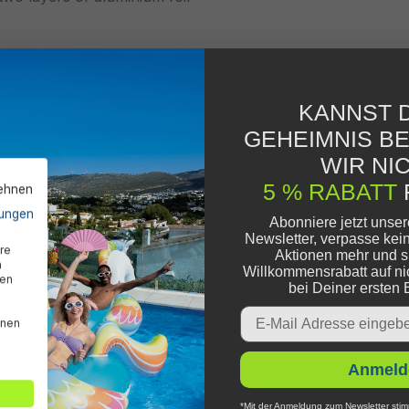
)
KANNST D
GEHEIMNIS B
WIR NIC
5 % RABATT
lehnen
ungen
Abonniere jetzt unse
Newsletter, verpasse kei
re
Aktionen mehr und s
n
Willkommensrabatt auf ni
den
bei Deiner ersten 
Email
nnen
Anmeld
*Mit der Anmeldung zum Newsletter stim