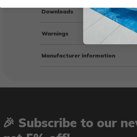
Downloads
Warnings
Manufacturer information
🎉 Subscribe to our n