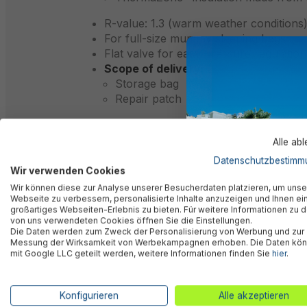
R-value: 1.3 (warm weather conditions
For full-size mummy sleeping bags
Flat valve for easy pressure regulation
Scope of delivery:
Storage bag
Repair patch
Full color box
Alle ab
Datenschutzbestimm
Wir verwenden Cookies
Description
Wir können diese zur Analyse unserer Besucherdaten platzieren, um unse
Webseite zu verbessern, personalisierte Inhalte anzuzeigen und Ihnen ei
großartiges Webseiten-Erlebnis zu bieten. Für weitere Informationen zu 
von uns verwendeten Cookies öffnen Sie die Einstellungen.
Die Daten werden zum Zweck der Personalisierung von Werbung und zur
Valuations
Messung der Wirksamkeit von Werbekampagnen erhoben. Die Daten kö
mit Google LLC geteilt werden, weitere Informationen finden Sie
hier
.
Technical data
Konfigurieren
Alle akzeptieren