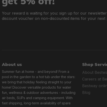
get 5% off!
Your reward is waiting for you: sign up for our newslette
discount voucher on non-discounted items for your next
About us
Shop Servi
Summer fun at home - and beyond! From a
About Bestw
pool in the garden to a hot tub under the stars:
Careers at B
we bring that holiday feeling straight to your
Bestway onli
home! Discover versatile products for water
Blog
fun, wellness & outdoor adventures - including
air beds, SUPs and camping equipment. With
fast shipping, long-term availability of spare