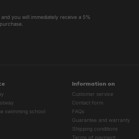
r and you will immediately receive a 5%
 purchase.
ce
Information on
ay
Customer service
estway
Contact form
ne swimming school
FAQs
Guarantee and warranty
Shipping conditions
Terms of payment