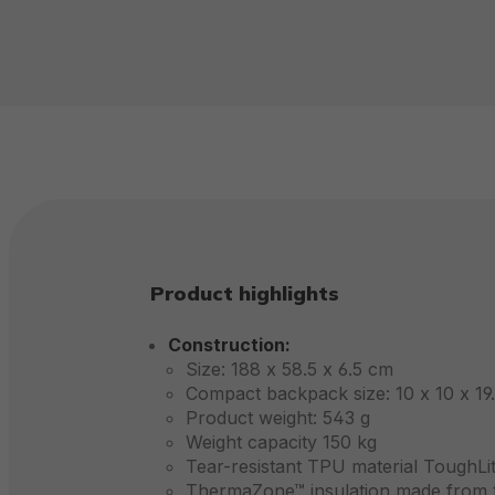
Product highlights
Construction:
Size: 188 x 58.5 x 6.5 cm
Compact backpack size: 10 x 10 x 19
Product weight: 543 g
Weight capacity 150 kg
Tear-resistant TPU material ToughLi
ThermaZone™ insulation made from tw