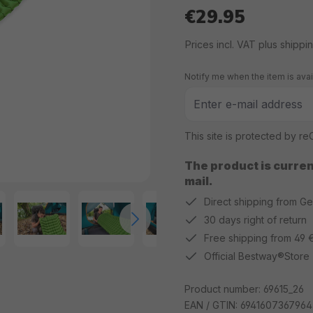
€29.95
Regular price:
Prices incl. VAT plus shippi
Notify me when the item is avai
This site is protected by 
The product is current
mail.
Direct shipping from G
30 days right of return
Free shipping from 49 
Official Bestway®Store
Product number:
69615_26
EAN / GTIN:
6941607367964