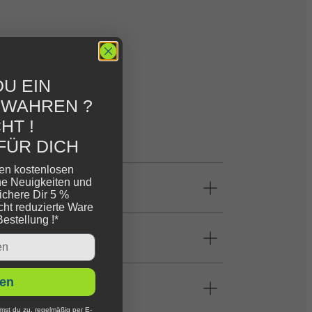
U EIN
EWAHREN ?
HT !
FÜR DICH
ren kostenlosen
ne Neuigkeiten und
ichere Dir 5 %
cht reduzierte Ware
Bestellung !*
en
mst du zu, regelmäßig per E-