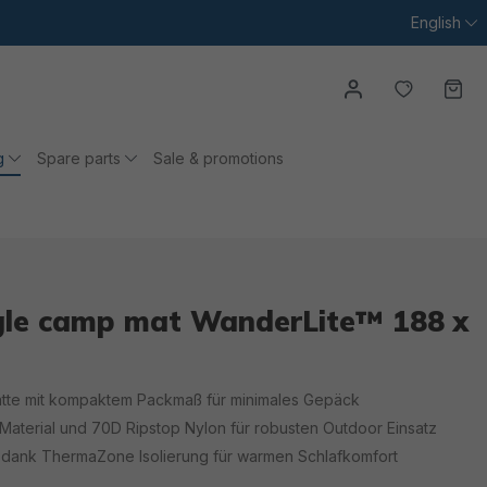
English
You have
Ca
g
Spare parts
Sale & promotions
ngle camp mat WanderLite™ 188 x
matte mit kompaktem Packmaß für minimales Gepäck
Material und 70D Ripstop Nylon für robusten Outdoor Einsatz
dank ThermaZone Isolierung für warmen Schlafkomfort