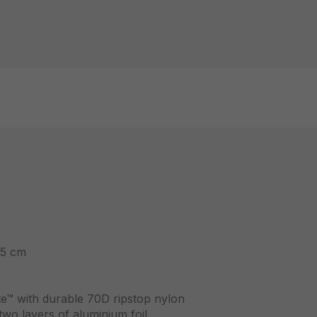
.5 cm
te™ with durable 70D ripstop nylon
o layers of aluminium foil