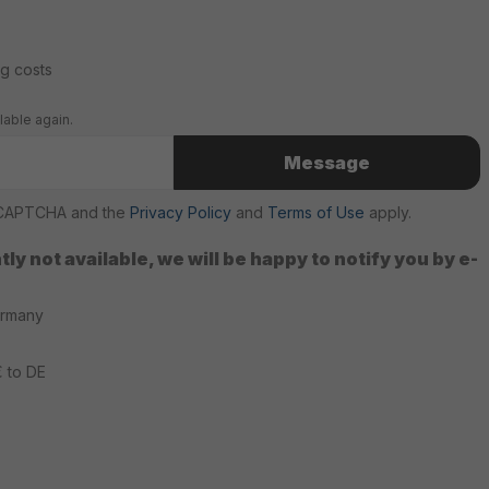
ng costs
lable again.
Message
reCAPTCHA and the
Privacy Policy
and
Terms of Use
apply.
ly not available, we will be happy to notify you by e-
ermany
€ to DE