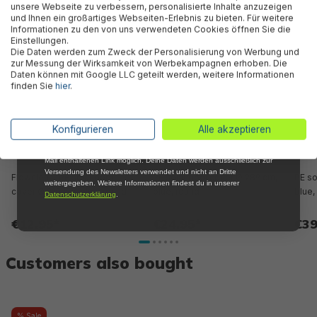
Similar products
unsere Webseite zu verbessern, personalisierte Inhalte anzuzeigen
Aktionen mehr und sichere Dir 5 %
und Ihnen ein großartiges Webseiten-Erlebnis zu bieten. Für weitere
Willkommensrabatt auf nicht reduzierte Ware
Informationen zu den von uns verwendeten Cookies öffnen Sie die
bei Deiner ersten Bestellung !*
Einstellungen.
Die Daten werden zum Zweck der Personalisierung von Werbung und
Email
zur Messung der Wirksamkeit von Werbekampagnen erhoben. Die
Daten können mit Google LLC geteilt werden, weitere Informationen
finden Sie
hier
.
Anmelden
*Mit der Anmeldung zum Newsletter stimmst du zu, regelmäßig per E-
Konfigurieren
Alle akzeptieren
Mail über aktuelle Angebote, Aktionen und Produktneuheiten
informiert zu werden. Die Abmeldung ist jederzeit über den in jeder E-
Mail enthaltenen Link möglich. Deine Daten werden ausschließlich zur
Versendung des Newsletters verwendet und nicht an Dritte
Flowclear™ PE solar pool
PE solar pool cover Ø 289 cm,
PE so
weitergegeben. Weitere Informationen findest du in unserer
cover Ø 210 cm, blue, round
blue, round
blue,
Datenschutzerklärung
.
€12.95*
€24.95*
€39
Customers also bought
% Sale