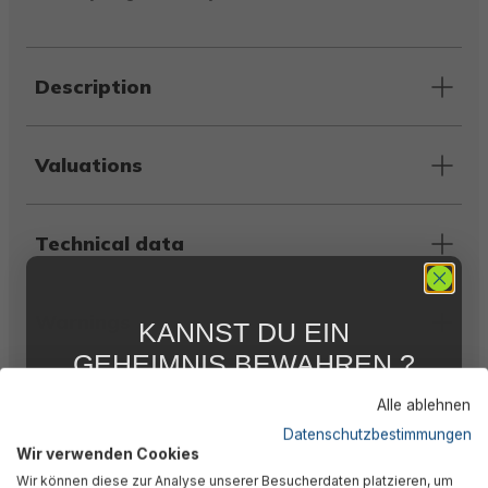
Description
Valuations
Technical data
Warnings
KANNST DU EIN
GEHEIMNIS BEWAHREN ?
WIR NICHT !
Manufacturer information
Alle ablehnen
5 % RABATT
FÜR DICH
Datenschutzbestimmungen
Wir verwenden Cookies
Abonniere jetzt unseren kostenlosen
Wir können diese zur Analyse unserer Besucherdaten platzieren, um
Newsletter, verpasse keine Neuigkeiten und