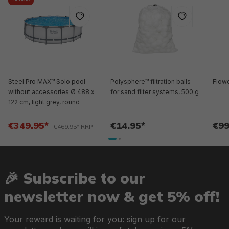
Steel Pro MAX™ Solo pool
Polysphere™ filtration balls
Flowc
without accessories Ø 488 x
for sand filter systems, 500 g
122 cm, light grey, round
€349.95*
€14.95*
€99
€469.95* RRP
🎉 Subscribe to our
newsletter now & get 5% off!
Your reward is waiting for you: sign up for our