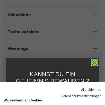
Valuations
Technical data
Warnings
Manufacturer information
KANNST DU EIN
GEHEIMNIS BEWAHREN ?
Customers also bought
WIR NICHT !
Alle ablehnen
5 % RABATT
FÜR DICH
Datenschutzbestimmungen
Wir verwenden Cookies
Abonniere jetzt unseren kostenlosen