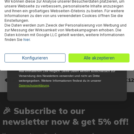
Wir können diese zur Analyse unserer Besucherdaten platzieren, um
Newsletter, verpasse keine Neuigkeiten und
unsere Webseite zu verbessern, personalisierte Inhalte anzuzeigen
Aktionen mehr und sichere Dir 5 %
und Ihnen ein großartiges Webseiten-Erlebnis zu bieten. Für weitere
Willkommensrabatt auf nicht reduzierte Ware
Informationen zu den von uns verwendeten Cookies öffnen Sie die
bei Deiner ersten Bestellung !*
Einstellungen.
Die Daten werden zum Zweck der Personalisierung von Werbung und
Email
zur Messung der Wirksamkeit von Werbekampagnen erhoben. Die
Daten können mit Google LLC geteilt werden, weitere Informationen
finden Sie
hier
.
Anmelden
Bestway® Spare Part Pin and
Bestway® Spare Part Leg cap
Best
gasket set (blue / 5 pcs each)
(white / 4 pcs) for various
suppo
*Mit der Anmeldung zum Newsletter stimmst du zu, regelmäßig per E-
Konfigurieren
Alle akzeptieren
for Steel Pro™ frame pools
Steel Pro™ pools (2023)
Pro™ 
Mail über aktuelle Angebote, Aktionen und Produktneuheiten
81 cm
informiert zu werden. Die Abmeldung ist jederzeit über den in jeder E-
Mail enthaltenen Link möglich. Deine Daten werden ausschließlich zur
Versendung des Newsletters verwendet und nicht an Dritte
€4.85*
€7.85*
€12
weitergegeben. Weitere Informationen findest du in unserer
Datenschutzerklärung
.
🎉 Subscribe to our
newsletter now & get 5% off!