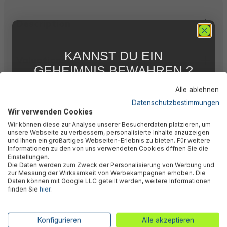
Description
KANNST DU EIN
Valuations
GEHEIMNIS BEWAHREN ?
WIR NICHT !
Alle ablehnen
Technical data
5 % RABATT
FÜR DICH
Datenschutzbestimmungen
Wir verwenden Cookies
Abonniere jetzt unseren kostenlosen
Wir können diese zur Analyse unserer Besucherdaten platzieren, um
Newsletter, verpasse keine Neuigkeiten und
Manufacturer information
unsere Webseite zu verbessern, personalisierte Inhalte anzuzeigen
Aktionen mehr und sichere Dir 5 %
und Ihnen ein großartiges Webseiten-Erlebnis zu bieten. Für weitere
Willkommensrabatt auf nicht reduzierte Ware
Informationen zu den von uns verwendeten Cookies öffnen Sie die
bei Deiner ersten Bestellung !*
Einstellungen.
Die Daten werden zum Zweck der Personalisierung von Werbung und
Email
zur Messung der Wirksamkeit von Werbekampagnen erhoben. Die
Daten können mit Google LLC geteilt werden, weitere Informationen
finden Sie
hier
.
Anmelden
🎉 Subscribe to our
newsletter now & get 5% off!
*Mit der Anmeldung zum Newsletter stimmst du zu, regelmäßig per E-
Konfigurieren
Alle akzeptieren
Mail über aktuelle Angebote, Aktionen und Produktneuheiten