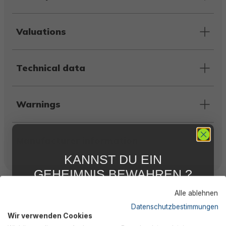
Valuations
Technical data
Warnings
Manufacturer information
KANNST DU EIN
GEHEIMNIS BEWAHREN ?
Customers also bought
WIR NICHT !
Alle ablehnen
5 % RABATT
FÜR DICH
Datenschutzbestimmungen
Wir verwenden Cookies
Abonniere jetzt unseren kostenlosen