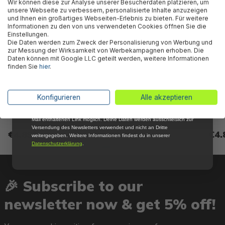
Wir können diese zur Analyse unserer Besucherdaten platzieren, um
Newsletter, verpasse keine Neuigkeiten und
unsere Webseite zu verbessern, personalisierte Inhalte anzuzeigen
Aktionen mehr und sichere Dir 5 %
und Ihnen ein großartiges Webseiten-Erlebnis zu bieten. Für weitere
Willkommensrabatt auf nicht reduzierte Ware
Informationen zu den von uns verwendeten Cookies öffnen Sie die
bei Deiner ersten Bestellung !*
Einstellungen.
Die Daten werden zum Zweck der Personalisierung von Werbung und
Email
zur Messung der Wirksamkeit von Werbekampagnen erhoben. Die
Daten können mit Google LLC geteilt werden, weitere Informationen
finden Sie
hier
.
Anmelden
Bestway® Spare Part Washer
Bestway® Spare Part Gear
Best
for Adaptor A for LAY-Z-SPA®
(water inlet) for LAY-Z-SPA®
for w
*Mit der Anmeldung zum Newsletter stimmst du zu, regelmäßig per E-
Konfigurieren
Alle akzeptieren
whirlpools (from 2017)
AirJet™ whirlpools
LAY-Z
Mail über aktuelle Angebote, Aktionen und Produktneuheiten
whirl
informiert zu werden. Die Abmeldung ist jederzeit über den in jeder E-
Mail enthaltenen Link möglich. Deine Daten werden ausschließlich zur
Versendung des Newsletters verwendet und nicht an Dritte
€4.85*
€4.85*
€4.
weitergegeben. Weitere Informationen findest du in unserer
Datenschutzerklärung
.
🎉 Subscribe to our
newsletter now & get 5% off!