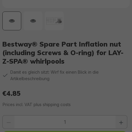
Bestway® Spare Part Inflation nut
(including Screws & O-ring) for LAY-
Z-SPA® whirlpools
Damit es gleich sitzt: Wirf fix einen Blick in die
Artikelbeschreibung
€4.85
Regular price:
Prices incl. VAT plus shipping costs
Product quantity: Enter the desired value or use the buttons to increase or 