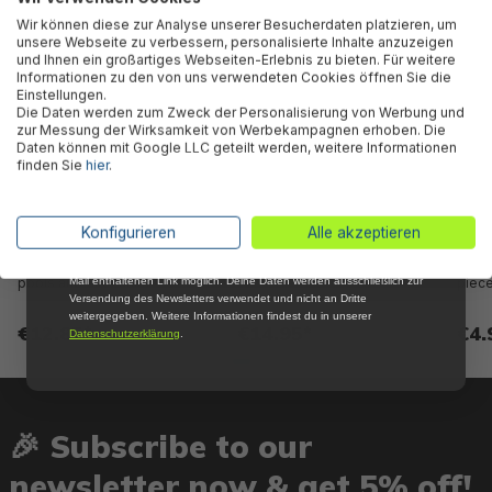
Abonniere jetzt unseren kostenlosen
Wir können diese zur Analyse unserer Besucherdaten platzieren, um
Newsletter, verpasse keine Neuigkeiten und
unsere Webseite zu verbessern, personalisierte Inhalte anzuzeigen
Aktionen mehr und sichere Dir 5 %
und Ihnen ein großartiges Webseiten-Erlebnis zu bieten. Für weitere
Willkommensrabatt auf nicht reduzierte Ware
Informationen zu den von uns verwendeten Cookies öffnen Sie die
bei Deiner ersten Bestellung !*
Einstellungen.
Die Daten werden zum Zweck der Personalisierung von Werbung und
Email
zur Messung der Wirksamkeit von Werbekampagnen erhoben. Die
Daten können mit Google LLC geteilt werden, weitere Informationen
finden Sie
hier
.
Anmelden
*Mit der Anmeldung zum Newsletter stimmst du zu, regelmäßig per E-
Konfigurieren
Alle akzeptieren
Bestway® Spare Part Hose
Polysphere™ filtration balls
Wate
Mail über aktuelle Angebote, Aktionen und Produktneuheiten
(white / Ø 32mm / 55 cm) for
for sand filter systems, 500 g
repai
informiert zu werden. Die Abmeldung ist jederzeit über den in jeder E-
pools and filter units
Mail enthaltenen Link möglich. Deine Daten werden ausschließlich zur
piec
Versendung des Newsletters verwendet und nicht an Dritte
weitergegeben. Weitere Informationen findest du in unserer
€12.85*
€14.95*
€4.
Datenschutzerklärung
.
🎉 Subscribe to our
newsletter now & get 5% off!