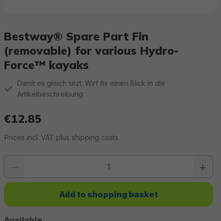
Bestway® Spare Part Fin
(removable) for various Hydro-
Force™ kayaks
Damit es gleich sitzt: Wirf fix einen Blick in die
Artikelbeschreibung
€12.85
Regular price:
Prices incl. VAT plus shipping costs
Product quantity: Enter the desired value or use the buttons to increase or 
Add to shopping basket
Available