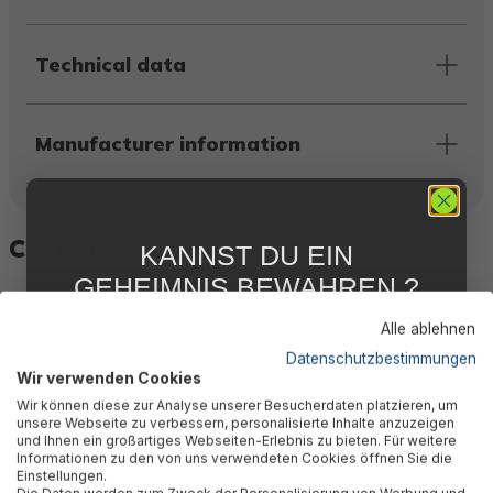
Technical data
Manufacturer information
Customers also bought
KANNST DU EIN
GEHEIMNIS BEWAHREN ?
WIR NICHT !
Alle ablehnen
5 % RABATT
FÜR DICH
Datenschutzbestimmungen
Wir verwenden Cookies
Abonniere jetzt unseren kostenlosen
Wir können diese zur Analyse unserer Besucherdaten platzieren, um
Newsletter, verpasse keine Neuigkeiten und
unsere Webseite zu verbessern, personalisierte Inhalte anzuzeigen
Aktionen mehr und sichere Dir 5 %
und Ihnen ein großartiges Webseiten-Erlebnis zu bieten. Für weitere
Willkommensrabatt auf nicht reduzierte Ware
Informationen zu den von uns verwendeten Cookies öffnen Sie die
bei Deiner ersten Bestellung !*
Einstellungen.
Die Daten werden zum Zweck der Personalisierung von Werbung und