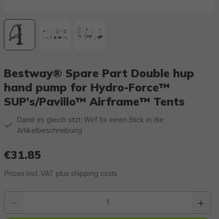
Bestway® Spare Part Double hup
hand pump for Hydro-Force™
SUP's/Pavillo™ Airframe™ Tents
Damit es gleich sitzt: Wirf fix einen Blick in die
Artikelbeschreibung
€31.85
Regular price:
Prices incl. VAT plus shipping costs
Product quantity: Enter the desired value or use the buttons to increase or 