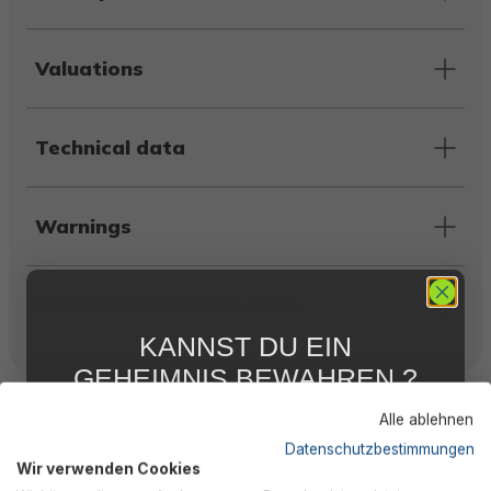
Valuations
Technical data
Warnings
Manufacturer information
KANNST DU EIN
GEHEIMNIS BEWAHREN ?
Customers also bought
WIR NICHT !
Alle ablehnen
5 % RABATT
FÜR DICH
Datenschutzbestimmungen
Wir verwenden Cookies
Abonniere jetzt unseren kostenlosen