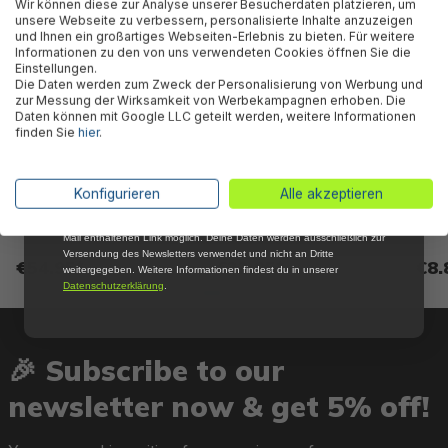
Wir können diese zur Analyse unserer Besucherdaten platzieren, um
Newsletter, verpasse keine Neuigkeiten und
unsere Webseite zu verbessern, personalisierte Inhalte anzuzeigen
Aktionen mehr und sichere Dir 5 %
und Ihnen ein großartiges Webseiten-Erlebnis zu bieten. Für weitere
Willkommensrabatt auf nicht reduzierte Ware
Informationen zu den von uns verwendeten Cookies öffnen Sie die
bei Deiner ersten Bestellung !*
Einstellungen.
Die Daten werden zum Zweck der Personalisierung von Werbung und
Email
zur Messung der Wirksamkeit von Werbekampagnen erhoben. Die
Daten können mit Google LLC geteilt werden, weitere Informationen
finden Sie
hier
.
Anmelden
PE solar pool cover Ø 462 cm,
Flex 'n Fold™ floating mat 106
Bestw
blue, round
x 105 cm
valve
*Mit der Anmeldung zum Newsletter stimmst du zu, regelmäßig per E-
Konfigurieren
Alle akzeptieren
Helsi
Mail über aktuelle Angebote, Aktionen und Produktneuheiten
Hydr
informiert zu werden. Die Abmeldung ist jederzeit über den in jeder E-
Mail enthaltenen Link möglich. Deine Daten werden ausschließlich zur
Versendung des Newsletters verwendet und nicht an Dritte
€54.95*
€32.95*
€8.
weitergegeben. Weitere Informationen findest du in unserer
Datenschutzerklärung
.
🎉 Subscribe to our
newsletter now & get 5% off!